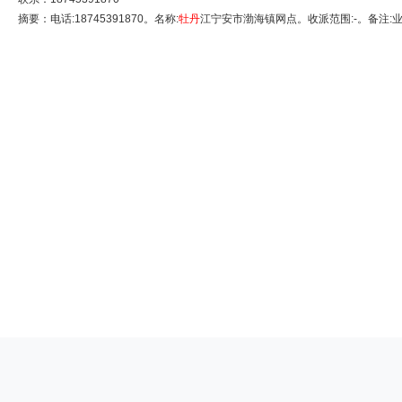
摘要：电话:18745391870。名称:
牡丹
江宁安市渤海镇网点。收派范围:-。备注: