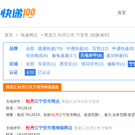
首页
首页
>
快递网点
> 黑龙江,牡丹江市,宁安市
[切换城市]
品牌
全部
圆通快递(70)
中通快递(8)
百世(12)
申通快递(8)
佳吉物流(6)
极兔速递(17)
天地华宇(8)
速尔快递(6)
区域
全部
东安区(1)
西安区(1)
绥芬河市(2)
穆棱市(1)
宁安
认证
全部
已认证
黑龙江,牡丹江市,宁安市快递信息
牡丹
江宁安市网点
天地华宇：
黑龙江,牡丹江市,宁安市
联系：7612618
摘要：电话:7612618。名称:
牡丹
江宁安市网点。收派范围:-。备注:业务范围:
牡丹
江宁安市渤海镇网点
天地华宇：
黑龙江,牡丹江市,宁安市
联系：18745391870