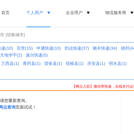
首页
个人用户
企业用户
物流服务商
伦市
[切换城市]
递(10)
百世(15)
申通快递(10)
韵达快递(37)
顺丰快递(34)
德邦(4
天地华宇(2)
速尔快递(5)
兰西县(1)
青冈县(1)
望奎县(1)
绥棱县(1)
庆安县(1)
明水县(1)
【网点入驻】微信寄快递，在线支付运
，请您重新查询。
0网点查询
页面试试！