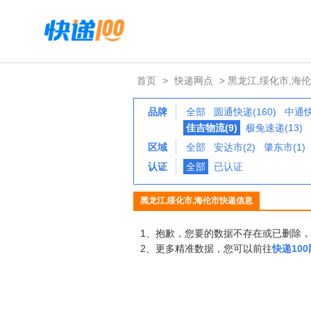
首页
>
快递网点
> 黑龙江,绥化市,海
品牌
全部
圆通快递(160)
中通快
佳吉物流(9)
极兔速递(13)
区域
全部
安达市(2)
肇东市(1)
认证
全部
已认证
黑龙江,绥化市,海伦市快递信息
1、抱歉，您要的数据不存在或已删除
2、更多精准数据，您可以前往
快递10