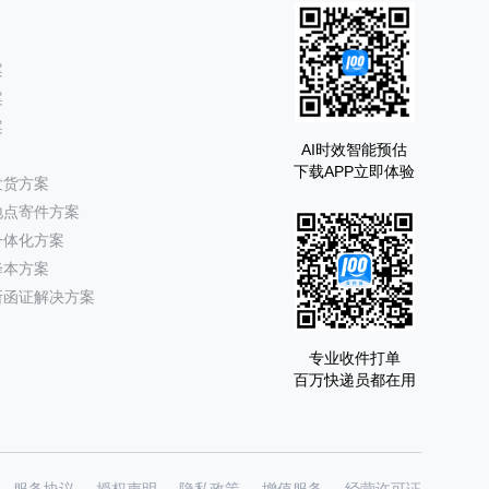
案
案
案
AI时效智能预估
下载APP立即体验
发货方案
地点寄件方案
一体化方案
降本方案
所函证解决方案
专业收件打单
百万快递员都在用