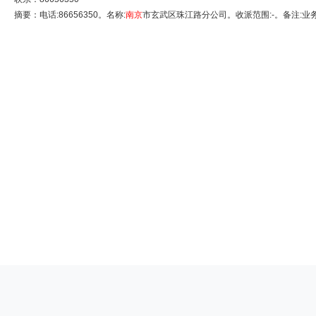
摘要：电话:86656350。名称:
南京
市玄武区珠江路分公司。收派范围:-。备注:业