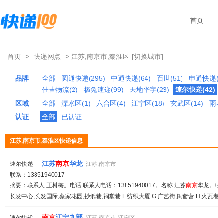
首页
首页
>
快递网点
> 江苏,南京市,秦淮区
[切换城市]
品牌
全部
圆通快递(295)
中通快递(64)
百世(51)
申通快递(
佳吉物流(2)
极兔速递(99)
天地华宇(23)
速尔快递(42)
区域
全部
溧水区(1)
六合区(4)
江宁区(18)
玄武区(14)
雨
认证
全部
已认证
江苏,南京市,秦淮区快递信息
江苏
南京
华龙
速尔快递：
江苏,南京市
联系：13851940017
摘要：联系人:王树梅。电话:联系人电话：13851940017。名称:江苏
南京
华龙。收
长发中心,长发国际,蔡家花园,抄纸巷,祠堂巷 F:纺织大厦 G:广艺街,闺奁营 H:火瓦巷,
南京
江宁九部
速尔快递：
江苏,南京市,江宁区