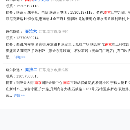
联系：15305197118
摘要：联系人:朱平凡。电话:联系人电话：15305197118。名称:
南京
江宁九部。收
菲尼克斯路 H:恒永路,惠南巷 J:金王府 L:蓝帜路,龙池新寓 Q:亲水湾 S:胜利新村,上元
秦淮六
速尔快递：
江苏,南京市,秦淮区
联系：13770689214
摘要：西路,将军塘,蒋家街,军农路 K:康定里 L:荔枝广场,联合村 N:
南京
理工科技园
庆盛园 S:商院路,胜利村路（紫金东路以南）,石林家居（光华门广场店）,石门坎,
墅,...
详细>>
秦淮二
速尔快递：
江苏,南京市,秦淮区
联系：13057563813
摘要：到应天大街,
南京
国际金融中心,
南京
市妇幼保健院,内桥湾小区,宁检大厦 P:评
庄新村 S:三茅宫小区,升州路,升州商务大楼,石鼓路1-137号,石榴园,实辉巷,双塘路
家...
详细>>