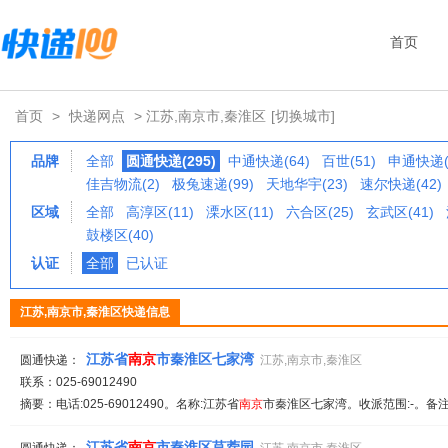
首页
首页
>
快递网点
> 江苏,南京市,秦淮区
[切换城市]
品牌
全部
圆通快递(295)
中通快递(64)
百世(51)
申通快递(
佳吉物流(2)
极兔速递(99)
天地华宇(23)
速尔快递(42)
区域
全部
高淳区(11)
溧水区(11)
六合区(25)
玄武区(41)
鼓楼区(40)
认证
全部
已认证
江苏,南京市,秦淮区快递信息
江苏省
南京
市秦淮区七家湾
圆通快递：
江苏,南京市,秦淮区
联系：025-69012490
摘要：电话:025-69012490。名称:江苏省
南京
市秦淮区七家湾。收派范围:-。备注
江苏省
南京
市秦淮区苜蓿园