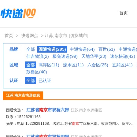
首页
首页
>
快递网点
> 江苏,南京市
[切换城市]
品牌
全部
圆通快递(295)
中通快递(64)
百世(51)
申通快递(
佳吉物流(2)
极兔速递(99)
天地华宇(23)
速尔快递(42)
区域
全部
高淳区(11)
溧水区(11)
六合区(25)
玄武区(41)
鼓楼区(40)
认证
全部
已认证
江苏,南京市快递信息
江苏省
南京
市双桥六部
圆通快递：
江苏,南京市,秦淮区
联系：15226291168
摘要：电话:15226291168。名称:江苏省
南京
市双桥六部。收派范围:-。备注:-。
江苏省
南京
市双桥四部