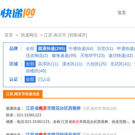
首页
首页
>
快递网点
> 江苏,南京市
[切换城市]
品牌
全部
圆通快递(295)
中通快递(64)
百世(51)
申通快递(
佳吉物流(2)
极兔速递(99)
天地华宇(23)
速尔快递(42)
区域
全部
高淳区(11)
溧水区(11)
六合区(25)
玄武区(41)
鼓楼区(40)
认证
全部
已认证
江苏,南京市快递信息
江苏省
南京
市雨花台区西善桥
圆通快递：
江苏,南京市,雨花台区
联系：021-31081123
摘要：电话:021-31081123。名称:江苏省
南京
市雨花台区西善桥。收派范围:-。备
江苏省
南京
市雨花经济开发区