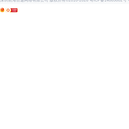
深圳前海百递网络有限公司 版权所有©2010-
2026
粤ICP备14085002号