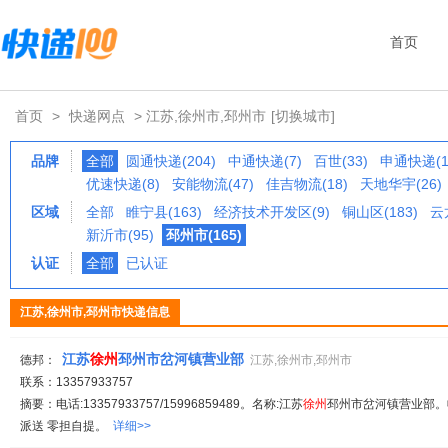
首页
首页
>
快递网点
> 江苏,徐州市,邳州市
[切换城市]
品牌
全部
圆通快递(204)
中通快递(7)
百世(33)
申通快递(1
优速快递(8)
安能物流(47)
佳吉物流(18)
天地华宇(26)
区域
全部
睢宁县(163)
经济技术开发区(9)
铜山区(183)
云
新沂市(95)
邳州市(165)
认证
全部
已认证
江苏,徐州市,邳州市快递信息
江苏
徐州
邳州市岔河镇营业部
德邦：
江苏,徐州市,邳州市
联系：13357933757
摘要：电话:13357933757/15996859489。名称:江苏
徐州
邳州市岔河镇营业部。收
派送 零担自提。
详细>>