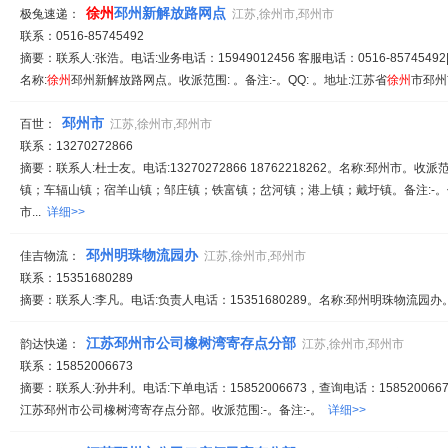
徐州
邳州新解放路网点
极兔速递：
江苏,徐州市,邳州市
联系：0516-85745492
摘要：联系人:张浩。电话:业务电话：15949012456 客服电话：0516-85745492|
名称:
徐州
邳州新解放路网点。收派范围: 。备注:-。QQ: 。地址:江苏省
徐州
市邳州
邳州市
百世：
江苏,徐州市,邳州市
联系：13270272866
摘要：联系人:杜士友。电话:13270272866 18762218262。名称:邳州市
镇；车辐山镇；宿羊山镇；邹庄镇；铁富镇；岔河镇；港上镇；戴圩镇。备注:-。传真
市...
详细>>
邳州明珠物流园办
佳吉物流：
江苏,徐州市,邳州市
联系：15351680289
摘要：联系人:李凡。电话:负责人电话：15351680289。名称:邳州明珠物流园办
江苏邳州市公司橡树湾寄存点分部
韵达快递：
江苏,徐州市,邳州市
联系：15852006673
摘要：联系人:孙井利。电话:下单电话：15852006673，查询电话：1585200667
江苏邳州市公司橡树湾寄存点分部。收派范围:-。备注:-。
详细>>