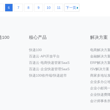
5
6
7
8
9
10
11
下一页
100
核心产品
解决方案
快递100
电商解决方
百递云·API开放平台
金融解决方
百递云·电商快递管家SaaS
ERP解决方
百递云·企业快递管理SaaS
ISV解决方案
快递100收件端/快递超市
商家多地址
企业多办公
企业小邮局
企业快递费
会计师事务