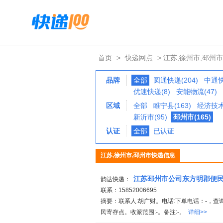
首页
>
快递网点
> 江苏,徐州市,邳州市
品牌
全部
圆通快递(204)
中通快
优速快递(8)
安能物流(47)
区域
全部
睢宁县(163)
经济技术
新沂市(95)
邳州市(165)
认证
全部
已认证
江苏,徐州市,邳州市快递信息
江苏邳州市公司东方明郡便
韵达快递：
联系：15852006695
摘要：联系人:胡广财。电话:下单电话：-，查询
民寄存点。收派范围:-。备注:-。
详细>>