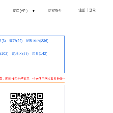
|
注册
登录
接口(API)
商家寄件
(3)
德邦(99)
邮政国内(236)
)
102)
贾汪区(59)
沛县(142)
费，即时打印电子面单，快来使用网点收件神器>