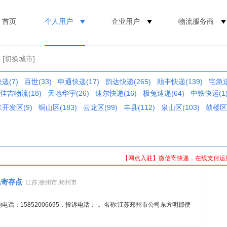
首页
个人用户
企业用户
物流服务商
[切换城市]
递(7)
百世(33)
申通快递(17)
韵达快递(265)
顺丰快递(139)
宅急送
佳吉物流(18)
天地华宇(26)
速尔快递(16)
极兔速递(64)
中铁快运(1
开发区(9)
铜山区(183)
云龙区(99)
丰县(112)
泉山区(103)
鼓楼区(
【网点入驻】微信寄快递，在线支付运
民寄存点
江苏,徐州市,邳州市
电话：15852006695，投诉电话：-。名称:江苏邳州市公司东方明郡便