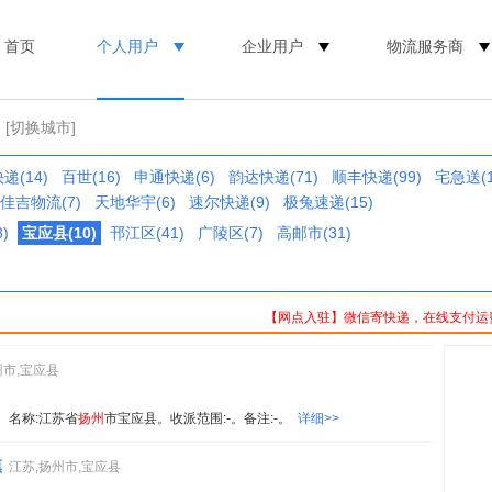
首页
个人用户
企业用户
物流服务商
[切换城市]
递(14)
百世(16)
申通快递(6)
韵达快递(71)
顺丰快递(99)
宅急送(1
佳吉物流(7)
天地华宇(6)
速尔快递(9)
极兔速递(15)
)
宝应县(10)
邗江区(41)
广陵区(7)
高邮市(31)
【网点入驻】微信寄快递，在线支付运
州市,宝应县
82。名称:江苏省
扬州
市宝应县。收派范围:-。备注:-。
详细>>
镇
江苏,扬州市,宝应县