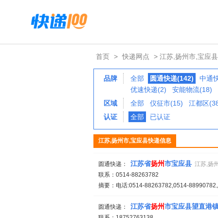
首页
>
快递网点
> 江苏,扬州市,宝应县
品牌
全部
圆通快递(142)
中通快
优速快递(2)
安能物流(18)
区域
全部
仪征市(15)
江都区(38
认证
全部
已认证
江苏,扬州市,宝应县快递信息
江苏省
扬州
市宝应县
圆通快递：
江苏,扬
联系：0514-88263782
摘要：电话:0514-88263782,0514-889907
江苏省
扬州
市宝应县望直港
圆通快递：
联系：18752763138