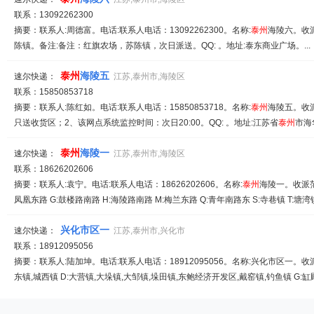
联系：13092262300
摘要：联系人:周德富。电话:联系人电话：13092262300。名称:
泰
州
海陵六。收派
陈镇。备注:备注：红旗农场，苏陈镇，次日派送。QQ: 。地址:泰东商业广场。..
泰
州
海陵五
速尔快递：
江苏,泰州市,海陵区
联系：15850853718
摘要：联系人:陈红如。电话:联系人电话：15850853718。名称:
泰
州
海陵五。收派
只送收货区；2、该网点系统监控时间：次日20:00。QQ: 。地址:江苏省
泰
州
市海
泰
州
海陵一
速尔快递：
江苏,泰州市,海陵区
联系：18626202606
摘要：联系人:袁宁。电话:联系人电话：18626202606。名称:
泰
州
海陵一。收派范围
凤凰东路 G:鼓楼路南路 H:海陵路南路 M:梅兰东路 Q:青年南路东 S:寺巷镇 T:塘湾镇镇
兴化市区一
速尔快递：
江苏,泰州市,兴化市
联系：18912095056
摘要：联系人:陆加坤。电话:联系人电话：18912095056。名称:兴化市区一。收派范
东镇,城西镇 D:大营镇,大垛镇,大邹镇,垛田镇,东鲍经济开发区,戴窑镇,钓鱼镇 G:缸顾乡