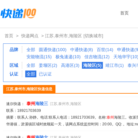
首页
首页
>
快递网点
> 江苏,泰州市,海陵区
[切换城市]
品牌
全部
圆通快递(100)
中通快递(8)
百世(14)
申通快递(9
安能物流(15)
极兔速递(10)
佳吉物流(12)
天地华宇(10
区域
全部
姜堰区(2)
高港区(3)
海陵区(5)
靖江市(1)
泰兴市
认证
全部
已认证
江苏,泰州市,海陵区快递信息
泰
州
海陵三
速尔快递：
江苏,泰州市,海陵区
联系：18921703639
摘要：联系人:孙静。电话:联系人电话：18921703639。名称:
泰
州
海陵三。收派范
华港镇，淤溪镇区域时效顺延一天，该网点系统监控时间：20:00。QQ: 。地址:null
泰
州
海陵六
速尔快递：
江苏,泰州市,海陵区