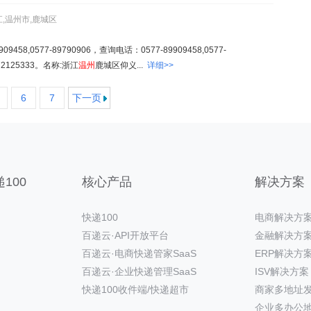
江,温州市,鹿城区
8,0577-89790906，查询电话：0577-89909458,0577-
072125333。名称:浙江
温州
鹿城区仰义...
详细>>
6
7
下一页
100
核心产品
解决方案
快递100
电商解决方
百递云·API开放平台
金融解决方
百递云·电商快递管家SaaS
ERP解决方
百递云·企业快递管理SaaS
ISV解决方案
快递100收件端/快递超市
商家多地址
企业多办公