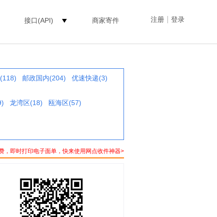
|
注册
登录
接口(API)
商家寄件
118)
邮政国内(204)
优速快递(3)
)
龙湾区(18)
瓯海区(57)
费，即时打印电子面单，快来使用网点收件神器>