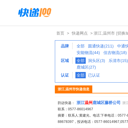
首页
>
快递网点
> 浙江,温州市
[切换
品牌
全部
圆通快递(211)
中通快
安能物流(44)
佳吉物流(18)
区域
全部
洞头区(3)
乐清市(15)
鹿城区(27)
认证
全部
已认证
浙江,温州市快递信息
浙江
温州
鹿城区藤桥公司
韵达快递：
浙
联系：0577-86014967
摘要：联系人:黄建光。电话:下单电话：0577-86014
88678397，投诉电话：0577-86014967,057