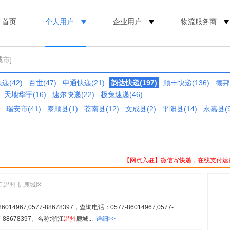
首页
个人用户
企业用户
物流服务商
城市]
递(42)
百世(47)
申通快递(21)
韵达快递(197)
顺丰快递(136)
德邦(
天地华宇(16)
速尔快递(22)
极兔速递(46)
瑞安市(41)
泰顺县(1)
苍南县(12)
文成县(2)
平阳县(14)
永嘉县(9
【网点入驻】微信寄快递，在线支付运
江,温州市,鹿城区
967,0577-88678397，查询电话：0577-86014967,0577-
7-88678397。名称:浙江
温州
鹿城...
详细>>