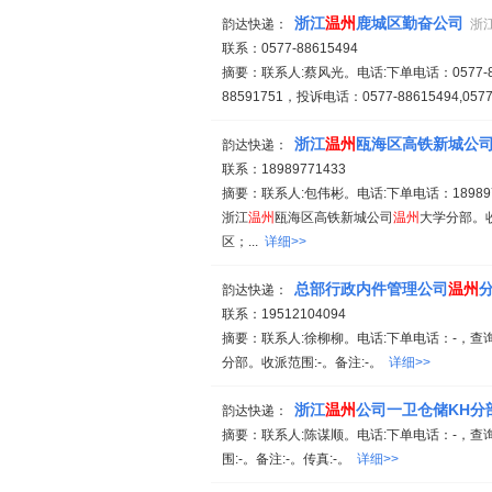
浙江
温州
鹿城区勤奋公司
韵达快递：
浙
联系：0577-88615494
摘要：联系人:蔡风光。电话:下单电话：0577-88615
88591751，投诉电话：0577-88615494,057
浙江
温州
瓯海区高铁新城公
韵达快递：
联系：18989771433
摘要：联系人:包伟彬。电话:下单电话：1898977
浙江
温州
瓯海区高铁新城公司
温州
大学分部。
区；...
详细>>
总部行政内件管理公司
温州
韵达快递：
联系：19512104094
摘要：联系人:徐柳柳。电话:下单电话：-，查询
分部。收派范围:-。备注:-。
详细>>
浙江
温州
公司一卫仓储KH分
韵达快递：
摘要：联系人:陈谋顺。电话:下单电话：-，查
围:-。备注:-。传真:-。
详细>>