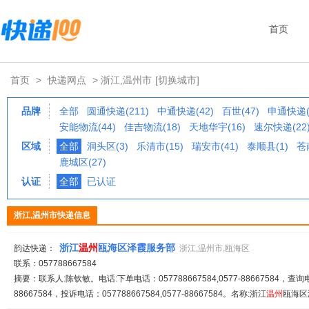
首页
首页
>
快递网点
> 浙江,温州市
[切换城市]
品牌
全部
圆通快递(211)
中通快递(42)
百世(47)
申通快递(
安能物流(44)
佳吉物流(18)
天地华宇(16)
速尔快递(22
区域
全部
洞头区(3)
乐清市(15)
瑞安市(41)
泰顺县(1)
苍
鹿城区(27)
认证
全部
已认证
浙江,温州市快递信息
浙江
温州
瓯海区泽霞服务部
韵达快递：
浙江,温州市,瓯海区
联系：057788667584
摘要：联系人:陈钦敏。电话:下单电话：057788667584,0577-88667584，查询电话：
88667584，投诉电话：057788667584,0577-88667584。名称:浙江
温州
瓯海区泽