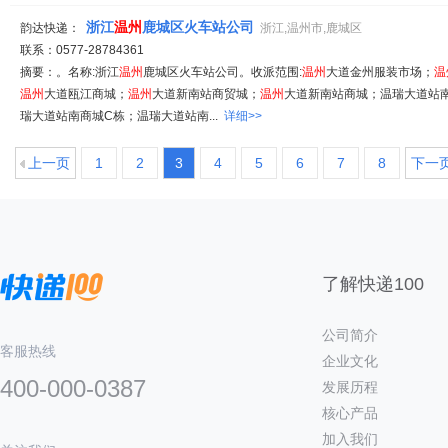
浙江
温州
鹿城区火车站公司
韵达快递：
浙江,温州市,鹿城区
联系：0577-28784361
摘要：。名称:浙江
温州
鹿城区火车站公司。收派范围:
温州
大道金州服装市场；
温
温州
大道瓯江商城；
温州
大道新南站商贸城；
温州
大道新南站商城；温瑞大道站
瑞大道站南商城C栋；温瑞大道站南...
详细>>
上一页
1
2
3
4
5
6
7
8
下一
了解快递100
公司简介
客服热线
企业文化
400-000-0387
发展历程
核心产品
加入我们