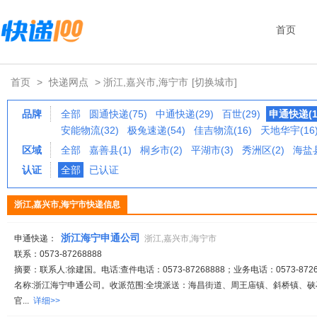
首页
首页
>
快递网点
> 浙江,嘉兴市,海宁市
[切换城市]
品牌
全部
圆通快递(75)
中通快递(29)
百世(29)
申通快递(1
安能物流(32)
极兔速递(54)
佳吉物流(16)
天地华宇(16
区域
全部
嘉善县(1)
桐乡市(2)
平湖市(3)
秀洲区(2)
海盐县
认证
全部
已认证
浙江,嘉兴市,海宁市快递信息
浙江海宁申通公司
申通快递：
浙江,嘉兴市,海宁市
联系：0573-87268888
摘要：联系人:徐建国。电话:查件电话：0573-87268888；业务电话：0573-87268
名称:浙江海宁申通公司。收派范围:全境派送：海昌街道、周王庙镇、斜桥镇、
官...
详细>>