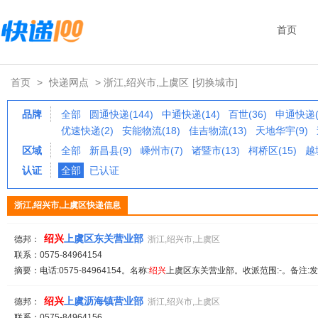
首页
首页
>
快递网点
> 浙江,绍兴市,上虞区
[切换城市]
品牌
全部
圆通快递(144)
中通快递(14)
百世(36)
申通快递(
优速快递(2)
安能物流(18)
佳吉物流(13)
天地华宇(9)
区域
全部
新昌县(9)
嵊州市(7)
诸暨市(13)
柯桥区(15)
越
认证
全部
已认证
浙江,绍兴市,上虞区快递信息
绍兴
上虞区东关营业部
德邦：
浙江,绍兴市,上虞区
联系：0575-84964154
摘要：电话:0575-84964154。名称:
绍兴
上虞区东关营业部。收派范围:-。备注:发
绍兴
上虞沥海镇营业部
德邦：
浙江,绍兴市,上虞区
联系：0575-84964156