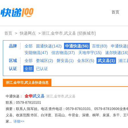
首页
首页
>
快递网点
> 浙江,金华市,武义县
[切换城市]
品牌
全部
圆通快递(142)
中通快递(56)
百世(83)
申通快递(
安能物流(47)
佳吉物流(37)
天地华宇(15)
速尔快递(16
区域
全部
婺城区(2)
磐安县(1)
金东区(5)
武义县(1)
浦江县
认证
全部
已认证
浙江,金华市,武义县快递信息
金华
武义县
中通快递：
浙江,金华市,武义县
联系：0579-87810101
摘要：联系人:陈军娃。电话:查件电话：0579-87810101、0579-87810606业务电
义县。收派范围:市区、白洋渡、百花山、牛背金、深塘、桐琴、泉溪、东干、王
家...
详细>>