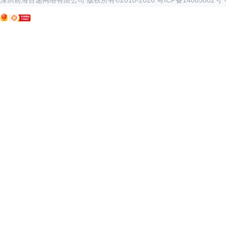
深圳前海百递网络有限公司 版权所有©2010-
2026
粤ICP备14085002号