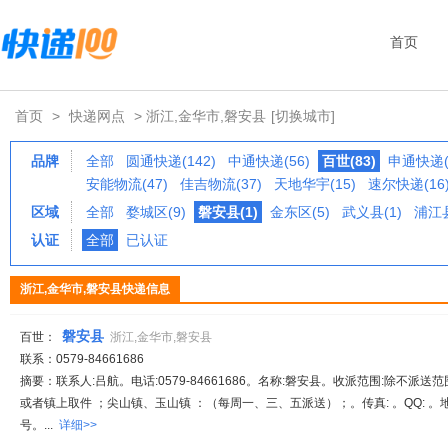
首页
首页
>
快递网点
> 浙江,金华市,磐安县
[切换城市]
品牌
全部
圆通快递(142)
中通快递(56)
百世(83)
申通快递(
安能物流(47)
佳吉物流(37)
天地华宇(15)
速尔快递(16
区域
全部
婺城区(9)
磐安县(1)
金东区(5)
武义县(1)
浦江县
认证
全部
已认证
浙江,金华市,磐安县快递信息
磐安县
百世：
浙江,金华市,磐安县
联系：0579-84661686
摘要：联系人:吕航。电话:0579-84661686。名称:磐安县。收派范围:除不派
或者镇上取件 ；尖山镇、玉山镇 ：（每周一、三、五派送）；。传真: 。QQ: 。地
号。...
详细>>