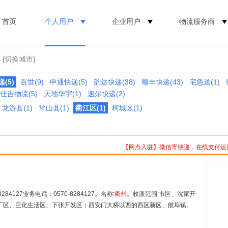
首页
个人用户
企业用户
物流服务商
[切换城市]
(5)
百世(9)
申通快递(5)
韵达快递(38)
顺丰快递(43)
宅急送(1)
佳吉物流(5)
天地华宇(1)
速尔快递(2)
龙游县(1)
常山县(1)
衢江区(1)
柯城区(1)
【网点入驻】微信寄快递，在线支付运
4127业务电话：0570-8284127。名称:
衢
州
。收派范围:市区、沈家开
厂区、巨化生活区、下张开发区；西安门大桥以西的西区新区、航埠镇。