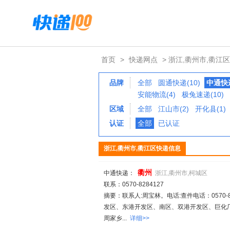
首页
>
快递网点
> 浙江,衢州市,衢江区
品牌
全部
圆通快递(10)
中通快递
安能物流(4)
极兔速递(10)
区域
全部
江山市(2)
开化县(1)
认证
全部
已认证
浙江,衢州市,衢江区快递信息
衢
州
中通快递：
浙江,衢州市,柯城区
联系：0570-8284127
摘要：联系人:周宝林。电话:查件电话：0570-828
发区、东港开发区、南区、双港开发区、巨化
周家乡...
详细>>