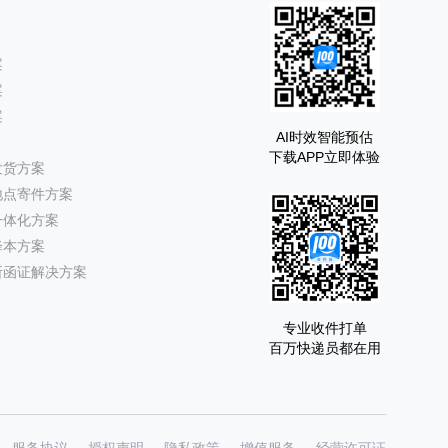
案
案
案
AI时效智能预估
下载APP立即体验
发货方案
地点寄件方案
一体化方案
降本方案
所函证解决方案
专业收件打单
百万快递员都在用