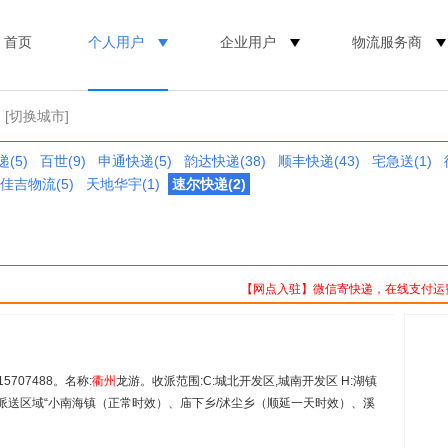
首页
个人用户
企业用户
物流服务商
[切换城市]
(5)
百世(9)
申通快递(5)
韵达快递(38)
顺丰快递(43)
宅急送(1)
佳吉物流(5)
天地华宇(1)
速尔快递(2)
【网点入驻】微信寄快递，在线支付运
707488。名称:
衢
州
龙游。收派范围:C:城北开发区,城南开发区 H:湖镇
新增派送区域“小南海镇（正常时效）、庙下乡/沭尘乡（顺延一天时效）、溪