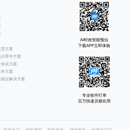
案
案
案
AI时效智能预估
下载APP立即体验
发货方案
地点寄件方案
一体化方案
降本方案
所函证解决方案
专业收件打单
百万快递员都在用