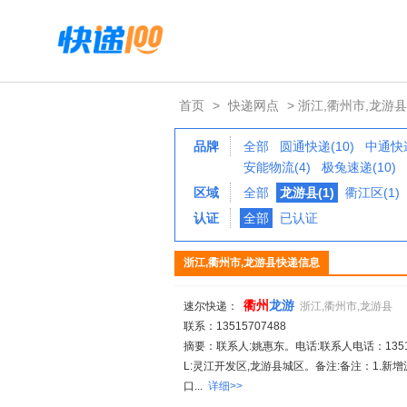
首页
>
快递网点
> 浙江,衢州市,龙游县
品牌
全部
圆通快递(10)
中通快递
安能物流(4)
极兔速递(10)
区域
全部
龙游县(1)
衢江区(1)
认证
全部
已认证
浙江,衢州市,龙游县快递信息
衢
州
龙游
速尔快递：
浙江,衢州市,龙游县
联系：13515707488
摘要：联系人:姚惠东。电话:联系人电话：13515
L:灵江开发区,龙游县城区。备注:备注：1.
口...
详细>>