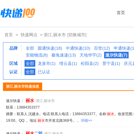
首页
首页
>
快递网点
> 浙江,丽水市
[切换城市]
品牌
全部
圆通快递(18)
中通快递(10)
百世(12)
申通快递(1
安能物流(8)
极兔速递(13)
天地华宇(2)
速尔快递(7)
区域
全部
龙泉市(1)
缙云县(1)
松阳县(2)
景宁县(1)
庆元县
认证
全部
已认证
浙江,丽水市快递信息
丽水
速尔快递：
浙江,丽水市
联系：13884353377
摘要：联系人:沈建永。电话:联系人电话：13884353377。名称:
丽水
。收派范围:
19:00。QQ: 。地址:
丽水
市开发北路368号。...
详细>>
丽水
二部
速尔快递：
浙江,丽水市