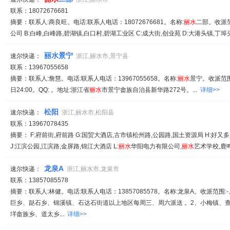
联系：18072676681
摘要：联系人:商良旺。电话:联系人电话：18072676681。名称:
丽水
二部。收派范
公司 B:白峰,白峰路,碧湖镇,白口村,碧湖工业区 C:成大街,创业苑 D:大港头镇,丁埠头,
丽水景宁
速尔快递：
浙江,丽水市,景宁县
联系：13967055658
摘要：联系人:詹慧。电话:联系人电话：13967055658。名称:
丽水
景宁。收派范围
日24:00。QQ: 。地址:浙江省
丽水
市景宁畲族自治县新华路272号。...
详细>>
松阳
速尔快递：
浙江,丽水市,松阳县
联系：13967078435
摘要： F:府前街,府前路 G:国贸大酒店,古市镇松州路,公园路,国土资源局 H:好又多购
J:江滨公园,江滨路,金屏路,锦江大酒店 L:
丽水
华阳电力有限公司,
丽水
艺术学校,鹿鸣
龙泉A
速尔快递：
浙江,丽水市,龙泉市
联系：13857085578
摘要：联系人:林健。电话:联系人电话：13857085578。名称:龙泉A。收派范围
巨乡、跶石乡、锦溪镇、石达石街道以上地区每周三、周六派送 。2、小梅镇、
垟畲族乡、道太乡...
详细>>