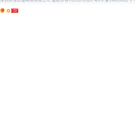
深圳前海百递网络有限公司 版权所有©2010-
2026
粤ICP备14085002号