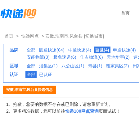
首页
首页
>
快递网点
> 安徽,淮南市,凤台县
[切换城市]
品牌
全部
圆通快递(64)
中通快递(4)
百世(4)
申通快递(4)
安能物流(3)
极兔速递(6)
佳吉物流(6)
天地华宇(2)
速
区域
全部
潘集区(1)
八公山区(1)
寿县(1)
谢家集区(2)
田
认证
全部
已认证
安徽,淮南市,凤台县快递信息
1、抱歉，您要的数据不存在或已删除，请您重新查询。
2、更多精准数据，您可以前往
快递100网点查询
页面试试！