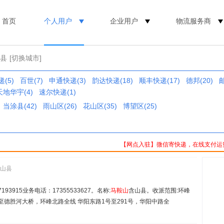
首页
个人用户
企业用户
物流服务商
山县
[切换城市]
(5)
百世(7)
申通快递(3)
韵达快递(18)
顺丰快递(17)
德邦(20)
天地华宇(4)
速尔快递(1)
当涂县(42)
雨山区(26)
花山区(35)
博望区(25)
【网点入驻】微信寄快递，在线支付运
含山县
93915业务电话：17355533627。名称:
马鞍山
含山县。收派范围:环峰
号至德胜河大桥，环峰北路全线 华阳东路1号至291号，华阳中路全