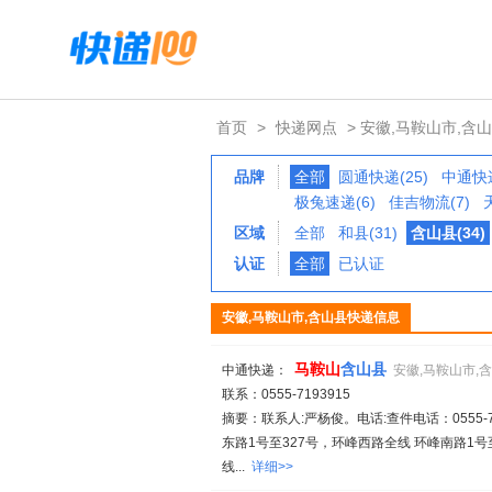
首页
>
快递网点
> 安徽,马鞍山市,含
品牌
全部
圆通快递(25)
中通快递
极兔速递(6)
佳吉物流(7)
区域
全部
和县(31)
含山县(34)
认证
全部
已认证
安徽,马鞍山市,含山县快递信息
马鞍山
含山县
中通快递：
安徽,马鞍山市,
联系：0555-7193915
摘要：联系人:严杨俊。电话:查件电话：0555-71
东路1号至327号，环峰西路全线 环峰南路1
线...
详细>>