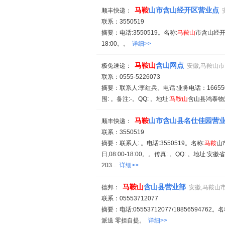
马鞍
山市含山经开区营业点
顺丰快递：
联系：3550519
摘要：电话:3550519。名称:
马鞍山
市含山经开
18:00。。
详细>>
马鞍山
含山网点
极兔速递：
安徽,马鞍山市
联系：0555-5226073
摘要：联系人:李红兵。电话:业务电话：16655012
围: 。备注:-。QQ: 。地址:
马鞍山
含山县鸿泰物流
马鞍
山市含山县名仕佳园营
顺丰快递：
联系：3550519
摘要：联系人: 。电话:3550519。名称:
马鞍
山
日,08:00-18:00。。传真: 。QQ: 。地址:安徽省
203...
详细>>
马鞍山
含山县营业部
德邦：
安徽,马鞍山
联系：05553712077
摘要：电话:05553712077/18856594762。名
派送 零担自提。
详细>>