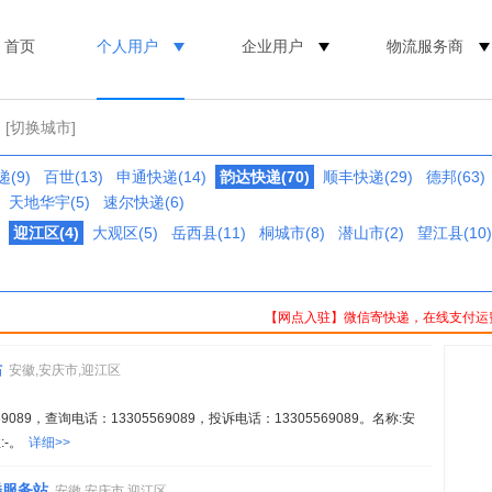
首页
个人用户
企业用户
物流服务商
[切换城市]
(9)
百世(13)
申通快递(14)
韵达快递(70)
顺丰快递(29)
德邦(63)
天地华宇(5)
速尔快递(6)
迎江区(4)
大观区(5)
岳西县(11)
桐城市(8)
潜山市(2)
望江县(10)
【网点入驻】微信寄快递，在线支付运
站
安徽,安庆市,迎江区
089，查询电话：13305569089，投诉电话：13305569089。名称:安
:-。
详细>>
楼服务站
安徽,安庆市,迎江区