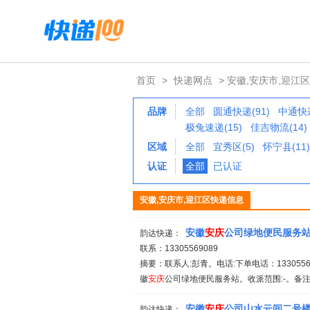
首页
>
快递网点
> 安徽,安庆市,迎江区
品牌
全部
圆通快递(91)
中通快递
极兔速递(15)
佳吉物流(14)
区域
全部
宜秀区(5)
怀宁县(11)
认证
全部
已认证
安徽,安庆市,迎江区快递信息
安徽
安庆
公司绿地便民服务
韵达快递：
联系：13305569089
摘要：联系人:彭青。电话:下单电话：13305569
徽
安庆
公司绿地便民服务站。收派范围:-。备注
安徽
安庆
公司山水云间二号
韵达快递：