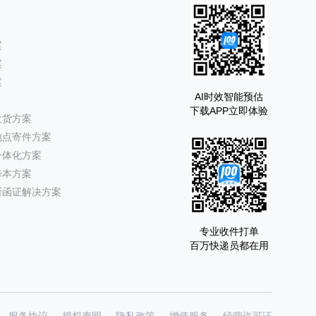
案
案
案
AI时效智能预估
下载APP立即体验
发货方案
地点寄件方案
一体化方案
降本方案
所函证解决方案
专业收件打单
百万快递员都在用