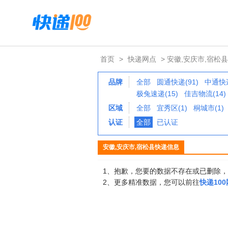
首页
>
快递网点
> 安徽,安庆市,宿松县
品牌
全部
圆通快递(91)
中通快递
极兔速递(15)
佳吉物流(14)
区域
全部
宜秀区(1)
桐城市(1)
认证
全部
已认证
安徽,安庆市,宿松县快递信息
1、抱歉，您要的数据不存在或已删除
2、更多精准数据，您可以前往
快递10