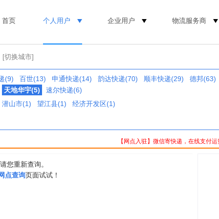
首页
个人用户
企业用户
物流服务商
[切换城市]
(9)
百世(13)
申通快递(14)
韵达快递(70)
顺丰快递(29)
德邦(63)
天地华宇(5)
速尔快递(6)
潜山市(1)
望江县(1)
经济开发区(1)
【网点入驻】微信寄快递，在线支付运
，请您重新查询。
0网点查询
页面试试！