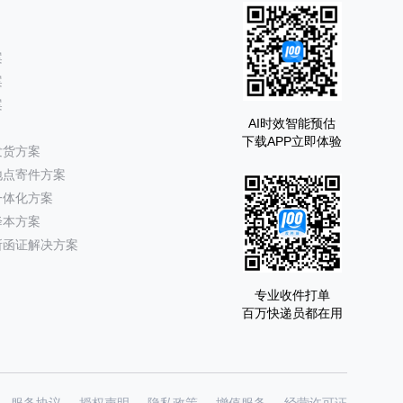
案
案
案
AI时效智能预估
下载APP立即体验
发货方案
地点寄件方案
一体化方案
降本方案
所函证解决方案
专业收件打单
百万快递员都在用