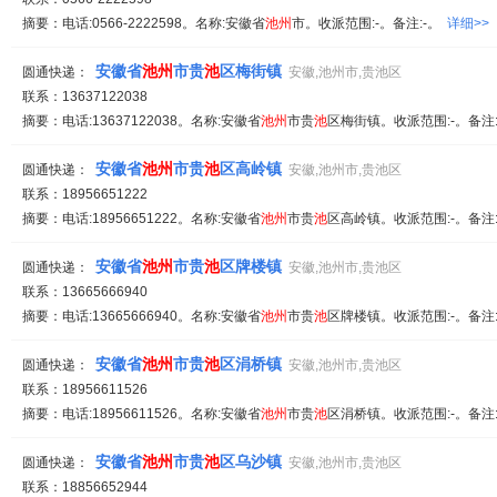
摘要：电话:0566-2222598。名称:安徽省
池
州
市。收派范围:-。备注:-。
详细>>
安徽省
池
州
市贵
池
区梅街镇
圆通快递：
安徽,池州市,贵池区
联系：13637122038
摘要：电话:13637122038。名称:安徽省
池
州
市贵
池
区梅街镇。收派范围:-。备注
安徽省
池
州
市贵
池
区高岭镇
圆通快递：
安徽,池州市,贵池区
联系：18956651222
摘要：电话:18956651222。名称:安徽省
池
州
市贵
池
区高岭镇。收派范围:-。备注
安徽省
池
州
市贵
池
区牌楼镇
圆通快递：
安徽,池州市,贵池区
联系：13665666940
摘要：电话:13665666940。名称:安徽省
池
州
市贵
池
区牌楼镇。收派范围:-。备注
安徽省
池
州
市贵
池
区涓桥镇
圆通快递：
安徽,池州市,贵池区
联系：18956611526
摘要：电话:18956611526。名称:安徽省
池
州
市贵
池
区涓桥镇。收派范围:-。备注
安徽省
池
州
市贵
池
区乌沙镇
圆通快递：
安徽,池州市,贵池区
联系：18856652944