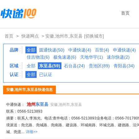
首页
首页
>
快递网点
> 安徽,池州市,东至县
[切换城市]
品牌
全部
圆通快递(50)
中通快递(4)
百世(4)
申通快递(4)
佳吉物流(6)
极兔速递(6)
天地华宇(1)
速尔快递(2)
区域
全部
东至县(59)
石台县(24)
贵池区(89)
青阳县(34)
认证
全部
已认证
安徽,池州市,东至县快递信息
池
州
东至县
中通快递：
安徽,池州市,东至县
联系：0566-5213893
摘要：联系人:李旭光。电话:查件电话：0566-5213893业务电话：0566-701780
境派送：尧北路、尧城路、尧南路、建设路、环城南路、环城北路、建德路、沿
城、尧渡...
详细>>