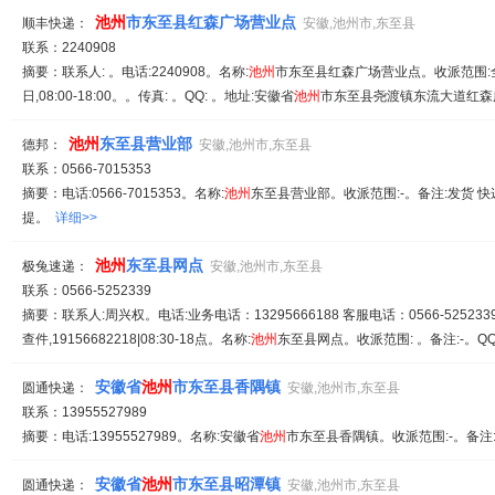
池
州
市东至县红森广场营业点
顺丰快递：
安徽,池州市,东至县
联系：2240908
摘要：联系人: 。电话:2240908。名称:
池
州
市东至县红森广场营业点。收派范围:
日,08:00-18:00。。传真: 。QQ: 。地址:安徽省
池
州
市东至县尧渡镇东流大道红森广场1
池
州
东至县营业部
德邦：
安徽,池州市,东至县
联系：0566-7015353
摘要：电话:0566-7015353。名称:
池
州
东至县营业部。收派范围:-。备注:发货 快
提。
详细>>
池
州
东至县网点
极兔速递：
安徽,池州市,东至县
联系：0566-5252339
摘要：联系人:周兴权。电话:业务电话：13295666188 客服电话：0566-5252339
查件,19156682218|08:30-18点。名称:
池
州
东至县网点。收派范围: 。备注:-。QQ:
安徽省
池
州
市东至县香隅镇
圆通快递：
安徽,池州市,东至县
联系：13955527989
摘要：电话:13955527989。名称:安徽省
池
州
市东至县香隅镇。收派范围:-。备注
安徽省
池
州
市东至县昭潭镇
圆通快递：
安徽,池州市,东至县