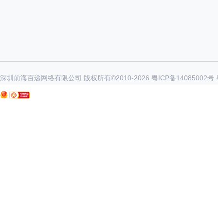
深圳前海百递网络有限公司 版权所有©2010-
2026
粤ICP备14085002号