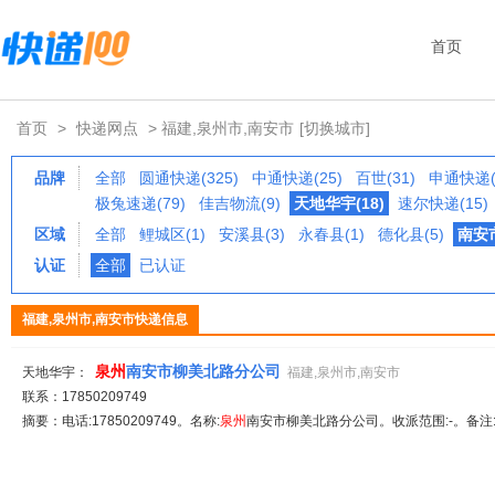
首页
首页
>
快递网点
> 福建,泉州市,南安市
[切换城市]
品牌
全部
圆通快递(325)
中通快递(25)
百世(31)
申通快递(
极兔速递(79)
佳吉物流(9)
天地华宇(18)
速尔快递(15)
区域
全部
鲤城区(1)
安溪县(3)
永春县(1)
德化县(5)
南安市
认证
全部
已认证
福建,泉州市,南安市快递信息
泉
州
南安市柳美北路分公司
天地华宇：
福建,泉州市,南安市
联系：17850209749
摘要：电话:17850209749。名称:
泉
州
南安市柳美北路分公司。收派范围:-。备注