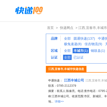
首页
>
快递网点
> 江西,宜春市,丰城市
品牌
全部
圆通快递(137)
中通快
极兔速递(8)
佳吉物流(9)
区域
全部
丰城市(1)
铜鼓县(1)
认证
全部
已认证
江西,宜春市,丰城市快递信息
江西丰城公司
申通快递：
江西,宜春市,丰
联系：0795-2112379
摘要：联系人:陈秦亮。电话:查件电话：0795-211
称:江西丰城公司。收派范围:市区、新城区、
地...
详细>>