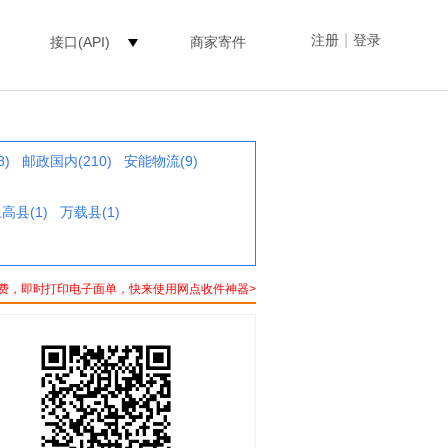
|
注册
登录
接口(API)
商家寄件
8)
邮政国内(210)
安能物流(9)
高县(1)
万载县(1)
费，即时打印电子面单，快来使用网点收件神器>