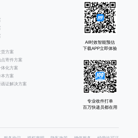
案
案
案
AI时效智能预估
下载APP立即体验
发货方案
地点寄件方案
一体化方案
降本方案
所函证解决方案
专业收件打单
百万快递员都在用