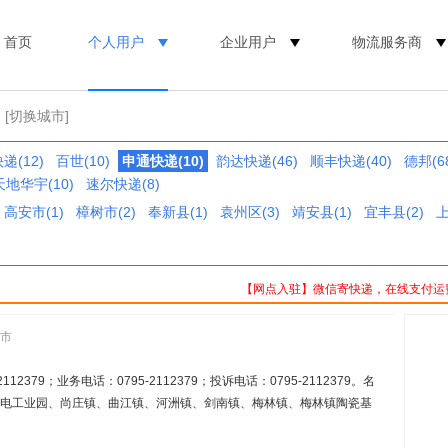
首页
个人用户
企业用户
物流服务商
[切换城市]
递(12)
百世(10)
申通快递(10)
韵达快递(46)
顺丰快递(40)
德邦(6
天地华宇(10)
速尔快递(8)
高安市(1)
樟树市(2)
奉新县(1)
袁州区(3)
靖安县(1)
宜丰县(2)
上
【网点入驻】微信寄快递，在线支付运
城市
2379；业务电话：0795-2112379；投诉电话：0795-2112379。名
丰电工业园、尚庄镇、曲江镇、河洲镇、剑南镇、梅林镇、梅林镇陶瓷基