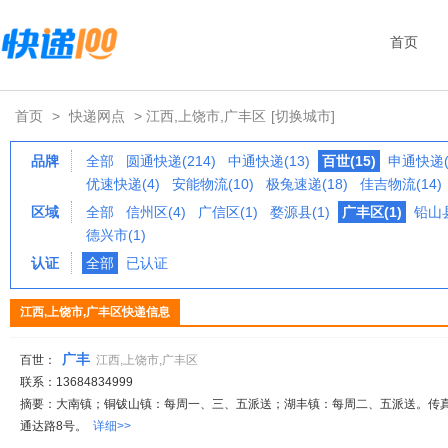
首页
首页
>
快递网点
> 江西,上饶市,广丰区
[切换城市]
品牌
全部
圆通快递(214)
中通快递(13)
百世(15)
申通快递(
优速快递(4)
安能物流(10)
极兔速递(18)
佳吉物流(14)
区域
全部
信州区(4)
广信区(1)
婺源县(1)
广丰区(1)
铅山县
德兴市(1)
认证
全部
已认证
江西,上饶市,广丰区快递信息
广丰
百世：
江西,上饶市,广丰区
联系：13684834999
摘要：大南镇；铜钹山镇：每周一、三、五派送；湖丰镇：每周二、五派送。传真: 
通达路8号。
详细>>