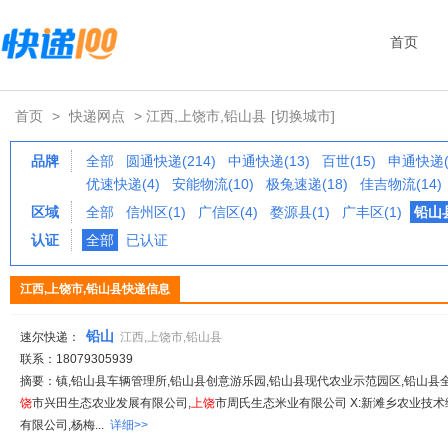
首页
首页
>
快递网点
> 江西,上饶市,铅山县
[切换城市]
品牌
全部
圆通快递(214)
中通快递(13)
百世(15)
申通快递(
优速快递(4)
安能物流(10)
极兔速递(18)
佳吉物流(14)
区域
全部
信州区(1)
广信区(4)
婺源县(1)
广丰区(1)
铅山县
认证
全部
已认证
江西,上饶市,铅山县快递信息
铅山
速尔快递：
江西,上饶市,铅山县
联系：18079305939
摘要：镇,铅山县车辆管理所,铅山县创意游乐园,铅山县现代农业示范园区,铅山县全
饶
市兴田生态农业发展有限公司,
上饶
市周氏生态米业有限公司 X:新滩乡农业技术
有限公司,杨梅...
详细>>