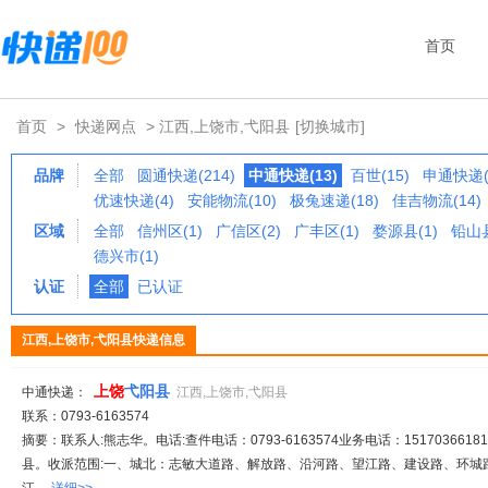
首页
首页
>
快递网点
> 江西,上饶市,弋阳县
[切换城市]
品牌
全部
圆通快递(214)
中通快递(13)
百世(15)
申通快递(
优速快递(4)
安能物流(10)
极兔速递(18)
佳吉物流(14)
区域
全部
信州区(1)
广信区(2)
广丰区(1)
婺源县(1)
铅山县
德兴市(1)
认证
全部
已认证
江西,上饶市,弋阳县快递信息
上饶
弋阳县
中通快递：
江西,上饶市,弋阳县
联系：0793-6163574
摘要：联系人:熊志华。电话:查件电话：0793-6163574业务电话：15170366181、
县。收派范围:一、城北：志敏大道路、解放路、沿河路、望江路、建设路、环城