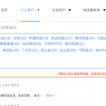
首页
个人用户
企业用户
物流服务商
[切换城市]
递(13)
百世(15)
申通快递(13)
韵达快递(127)
顺丰快递(41)
宅急送
极兔速递(18)
佳吉物流(14)
天地华宇(2)
速尔快递(11)
婺源县(20)
广丰区(21)
铅山县(16)
玉山县(20)
弋阳县(3)
德兴市(
【网点入驻】微信寄快递，在线支付运
西,上饶市,鄱阳县
市鄱阳县双港。收派范围:-。备注:-。
详细>>