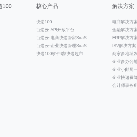
100
核心产品
解决方案
快递100
电商解决方
百递云·API开放平台
金融解决方
百递云·电商快递管家SaaS
ERP解决方
百递云·企业快递管理SaaS
ISV解决方案
快递100收件端/快递超市
商家多地址
企业多办公
企业小邮局
企业快递费
会计师事务