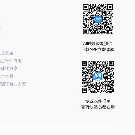
案
案
案
AI时效智能预估
下载APP立即体验
发货方案
地点寄件方案
一体化方案
降本方案
所函证解决方案
专业收件打单
百万快递员都在用