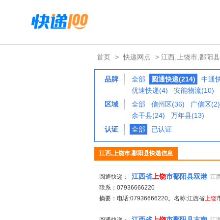
首页
>
快递网点
> 江西,上饶市,鄱阳县
品牌
全部
圆通快递(214)
中通快
优速快递(4)
安能物流(10)
区域
全部
信州区(36)
广信区(2)
余干县(24)
万年县(13)
认证
全部
已认证
江西,上饶市,鄱阳县快递信息
江西省
上饶
市鄱阳县双港
圆通快递：
江
联系：07936666220
摘要：电话:07936666220。名称:江西省
上饶
江西省
上饶
市鄱阳县古南