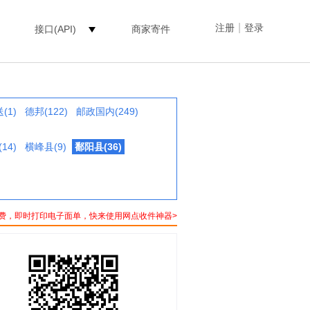
|
注册
登录
接口(API)
商家寄件
(1)
德邦(122)
邮政国内(249)
14)
横峰县(9)
鄱阳县(36)
费，即时打印电子面单，快来使用网点收件神器>