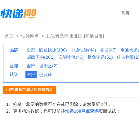
首页
首页
>
快递网点
> 山东,青岛市,市北区
[切换城市]
品牌
全部
圆通快递(106)
中通快递(44)
百世(47)
申通快递(
邮政国内(261)
安能物流(40)
极兔速递(51)
佳吉物流(27
区域
全部
城阳区(2)
认证
全部
已认证
山东,青岛市,市北区快递信息
1、抱歉，您要的数据不存在或已删除，请您重新查询。
2、更多精准数据，您可以前往
快递100网点查询
页面试试！