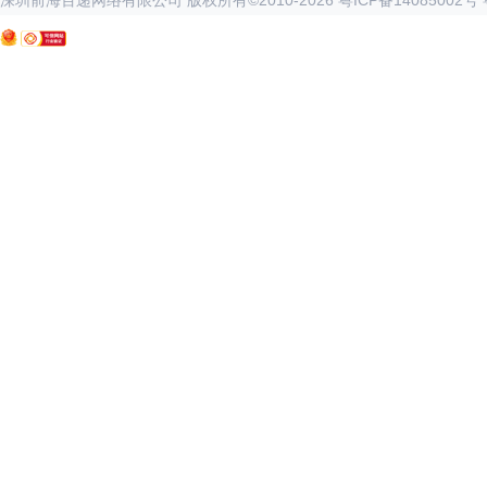
深圳前海百递网络有限公司 版权所有©2010-
2026
粤ICP备14085002号