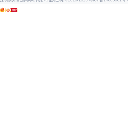
深圳前海百递网络有限公司 版权所有©2010-
2026
粤ICP备14085002号