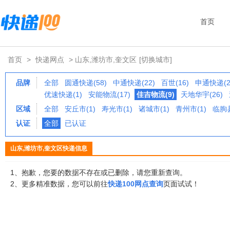
首页
首页
>
快递网点
> 山东,潍坊市,奎文区
[切换城市]
品牌
全部
圆通快递(58)
中通快递(22)
百世(16)
申通快递(2
优速快递(1)
安能物流(17)
佳吉物流(9)
天地华宇(26)
区域
全部
安丘市(1)
寿光市(1)
诸城市(1)
青州市(1)
临朐县
认证
全部
已认证
山东,潍坊市,奎文区快递信息
1、抱歉，您要的数据不存在或已删除，请您重新查询。
2、更多精准数据，您可以前往
快递100网点查询
页面试试！