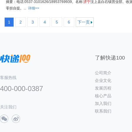
摘要：电话:0537-3101626/18953769939。名称:
济
宁
汶上县白石镇营业部。收派范
零担自提。...
详细>>
1
2
3
4
5
6
下一页
了解快递100
公司简介
客服热线
企业文化
400-000-0387
发展历程
核心产品
加入我们
关注我们
联系我们