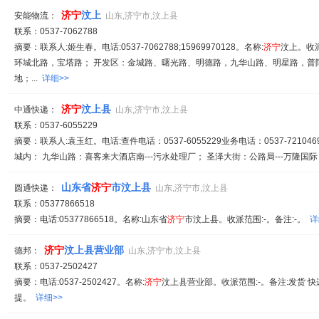
济
宁
汶上
安能物流：
山东,济宁市,汶上县
联系：0537-7062788
摘要：联系人:姬生春。电话:0537-7062788;15969970128。名称:
济
宁
汶上。收
环城北路，宝塔路； 开发区：金城路、曙光路、明德路，九华山路、明星路，普
地；...
详细>>
济
宁
汶上县
中通快递：
山东,济宁市,汶上县
联系：0537-6055229
摘要：联系人:袁玉红。电话:查件电话：0537-6055229业务电话：0537-721046
城内： 九华山路：喜客来大酒店南---污水处理厂； 圣泽大街：公路局---万隆国际； 
山东省
济
宁
市汶上县
圆通快递：
山东,济宁市,汶上县
联系：05377866518
摘要：电话:05377866518。名称:山东省
济
宁
市汶上县。收派范围:-。备注:-。
详
济
宁
汶上县营业部
德邦：
山东,济宁市,汶上县
联系：0537-2502427
摘要：电话:0537-2502427。名称:
济
宁
汶上县营业部。收派范围:-。备注:发货 快
提。
详细>>