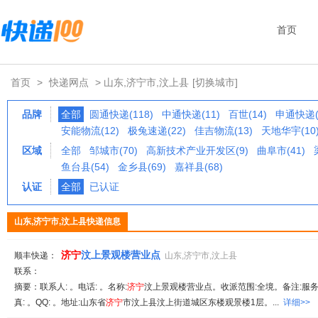
首页
首页
>
快递网点
> 山东,济宁市,汶上县
[切换城市]
品牌
全部
圆通快递(118)
中通快递(11)
百世(14)
申通快递(
安能物流(12)
极兔速递(22)
佳吉物流(13)
天地华宇(10
区域
全部
邹城市(70)
高新技术产业开发区(9)
曲阜市(41)
鱼台县(54)
金乡县(69)
嘉祥县(68)
认证
全部
已认证
山东,济宁市,汶上县快递信息
济
宁
汶上景观楼营业点
顺丰快递：
山东,济宁市,汶上县
联系：
摘要：联系人: 。电话: 。名称:
济
宁
汶上景观楼营业点。收派范围:全境。备注:服务时间
真: 。QQ: 。地址:山东省
济
宁
市汶上县汶上街道城区东楼观景楼1层。...
详细>>