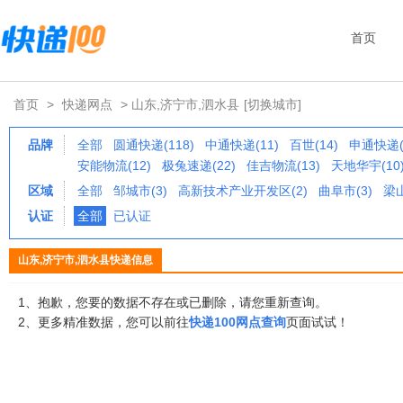
首页
首页
>
快递网点
> 山东,济宁市,泗水县
[切换城市]
品牌
全部
圆通快递(118)
中通快递(11)
百世(14)
申通快递(
安能物流(12)
极兔速递(22)
佳吉物流(13)
天地华宇(10
区域
全部
邹城市(3)
高新技术产业开发区(2)
曲阜市(3)
梁山
认证
全部
已认证
山东,济宁市,泗水县快递信息
1、抱歉，您要的数据不存在或已删除，请您重新查询。
2、更多精准数据，您可以前往
快递100网点查询
页面试试！