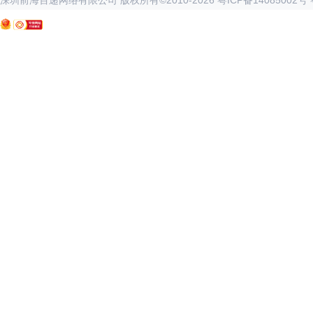
深圳前海百递网络有限公司 版权所有©2010-
2026
粤ICP备14085002号