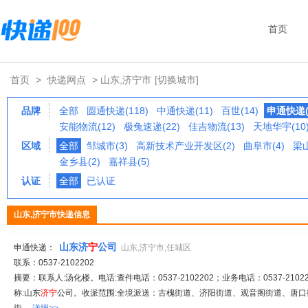
首页
首页
>
快递网点
> 山东,济宁市
[切换城市]
品牌
全部
圆通快递(118)
中通快递(11)
百世(14)
申通快递(
安能物流(12)
极兔速递(22)
佳吉物流(13)
天地华宇(10
区域
全部
邹城市(3)
高新技术产业开发区(2)
曲阜市(4)
梁山
金乡县(2)
嘉祥县(5)
认证
全部
已认证
山东,济宁市快递信息
山东济
宁
公司
申通快递：
山东,济宁市,任城区
联系：0537-2102202
摘要：联系人:汤化楼。电话:查件电话：0537-2102202；业务电话：0537-21022
称:山东
济
宁
公司。收派范围:全境派送：古槐街道、济阳街道、观音阁街道、唐