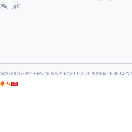
深圳前海百递网络有限公司 版权所有©2010-
2026
粤ICP备14085002号