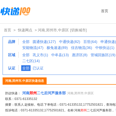
首页
首页
>
快递网点
> 河南,郑州市,中原区
[切换城市]
品牌
全部
圆通快递(127)
中通快递(82)
百世(64)
申通快递(
安能物流(47)
极兔速递(89)
佳吉物流(36)
中铁快运(1)
区域
全部
巩义市(1)
中牟县(13)
惠济区(8)
管城回族区(19)
二七区(14)
认证
全部
已认证
河南,郑州市,中原区快递信息
河南
郑州
二七后河芦服务部
韵达快递：
河南,郑州市,中原区
联系：0371-61335132
摘要：联系人:赵俊标。电话:下单电话：0371-61335132,17752501821，查询电话：0
投诉电话：0371-61335132,17752501821。名称:河南
郑州
二七后河芦服务部...