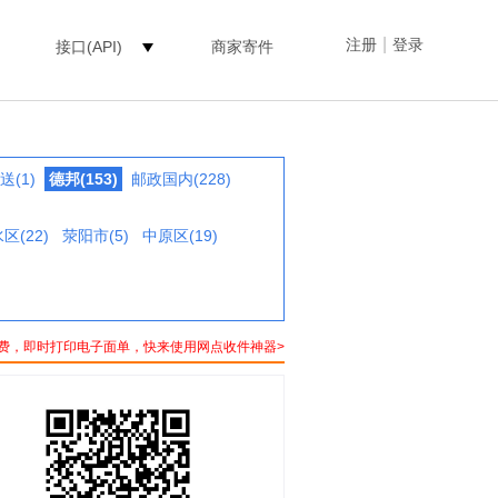
|
注册
登录
接口(API)
商家寄件
送(1)
德邦(153)
邮政国内(228)
区(22)
荥阳市(5)
中原区(19)
费，即时打印电子面单，快来使用网点收件神器>