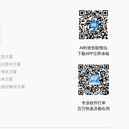
案
案
案
AI时效智能预估
下载APP立即体验
发货方案
地点寄件方案
一体化方案
降本方案
所函证解决方案
专业收件打单
百万快递员都在用