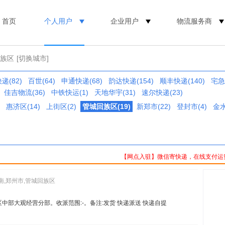
首页
个人用户
企业用户
物流服务商
回族区
[切换城市]
递(82)
百世(64)
申通快递(68)
韵达快递(154)
顺丰快递(140)
宅急
佳吉物流(36)
中铁快运(1)
天地华宇(31)
速尔快递(23)
惠济区(14)
上街区(2)
管城回族区(19)
新郑市(22)
登封市(4)
金水
【网点入驻】微信寄快递，在线支付运
南,郑州市,管城回族区
区中部大观经营分部。收派范围:-。备注:发货 快递派送 快递自提