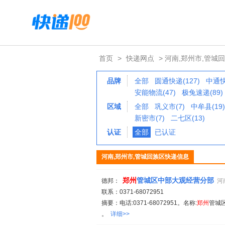
首页
>
快递网点
> 河南,郑州市,管城
品牌
全部
圆通快递(127)
中通快
安能物流(47)
极兔速递(89)
区域
全部
巩义市(7)
中牟县(19)
新密市(7)
二七区(13)
认证
全部
已认证
河南,郑州市,管城回族区快递信息
郑州
管城区中部大观经营分部
德邦：
河
联系：0371-68072951
摘要：电话:0371-68072951。名称:
郑州
管城
。
详细>>