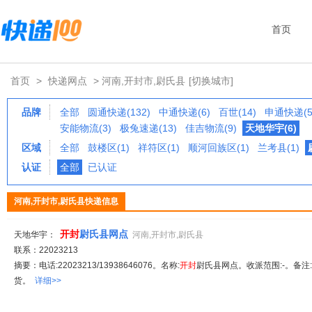
首页
首页
>
快递网点
> 河南,开封市,尉氏县
[切换城市]
品牌
全部
圆通快递(132)
中通快递(6)
百世(14)
申通快递(5
安能物流(3)
极兔速递(13)
佳吉物流(9)
天地华宇(6)
区域
全部
鼓楼区(1)
祥符区(1)
顺河回族区(1)
兰考县(1)
认证
全部
已认证
河南,开封市,尉氏县快递信息
开封
尉氏县网点
天地华宇：
河南,开封市,尉氏县
联系：22023213
摘要：电话:22023213/13938646076。名称:
开封
尉氏县网点。收派范围:-。备注
货。
详细>>