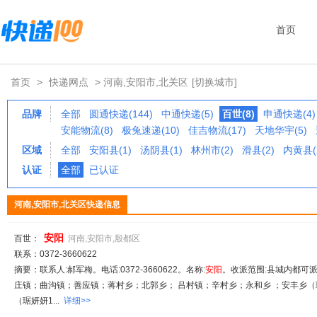
首页
首页
>
快递网点
> 河南,安阳市,北关区
[切换城市]
品牌
全部
圆通快递(144)
中通快递(5)
百世(8)
申通快递(4)
安能物流(8)
极兔速递(10)
佳吉物流(17)
天地华宇(5)
区域
全部
安阳县(1)
汤阴县(1)
林州市(2)
滑县(2)
内黄县(
认证
全部
已认证
河南,安阳市,北关区快递信息
安阳
百世：
河南,安阳市,殷都区
联系：0372-3660622
摘要：联系人:郝军梅。电话:0372-3660622。名称:
安阳
。收派范围:县城内都可
庄镇；曲沟镇；善应镇；蒋村乡；北郭乡； 吕村镇；辛村乡；永和乡 ；安丰乡（琚妍
（琚妍妍1...
详细>>