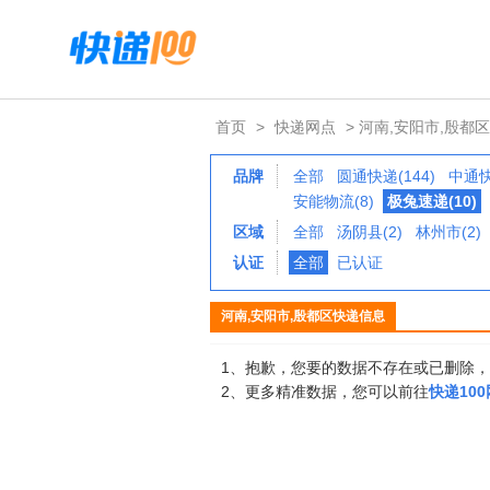
首页
>
快递网点
> 河南,安阳市,殷都区
品牌
全部
圆通快递(144)
中通快
安能物流(8)
极兔速递(10)
区域
全部
汤阴县(2)
林州市(2)
认证
全部
已认证
河南,安阳市,殷都区快递信息
1、抱歉，您要的数据不存在或已删除
2、更多精准数据，您可以前往
快递10