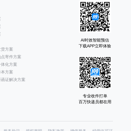
案
案
案
AI时效智能预估
下载APP立即体验
发货方案
地点寄件方案
一体化方案
降本方案
所函证解决方案
专业收件打单
百万快递员都在用