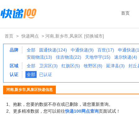
首页
首页
>
快递网点
> 河南,新乡市,凤泉区
[切换城市]
品牌
全部
圆通快递(124)
中通快递(9)
百世(17)
申通快递(1
安能物流(13)
佳吉物流(22)
天地华宇(15)
速尔快递(4)
区域
全部
卫滨区(3)
红旗区(5)
牧野区(8)
延津县(3)
封丘县
认证
全部
已认证
河南,新乡市,凤泉区快递信息
1、抱歉，您要的数据不存在或已删除，请您重新查询。
2、更多精准数据，您可以前往
快递100网点查询
页面试试！