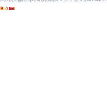
深圳前海百递网络有限公司 版权所有©2010-
2026
粤ICP备14085002号