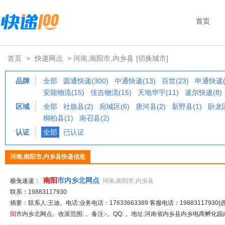
首页
首页
>
快递网点
> 河南,南阳市,内乡县
[切换城市]
品牌
全部
圆通快递(300)
中通快递(13)
百世(23)
申通快递(
安能物流(15)
佳吉物流(15)
天地华宇(11)
速尔快递(8)
区域
全部
社旗县(2)
宛城区(6)
唐河县(2)
新野县(1)
卧龙区
桐柏县(1)
南召县(2)
认证
全部
已认证
河南,南阳市,内乡县快递信息
南阳
市内乡北网点
极兔速递：
河南,南阳市,内乡县
联系：19883117930
摘要：联系人:王迪。电话:业务电话：17633663389 客服电话：19883117930|进出
阳
市内乡北网点。收派范围: 。备注:-。QQ: 。地址:河南省内乡县内乡电商孵化园南