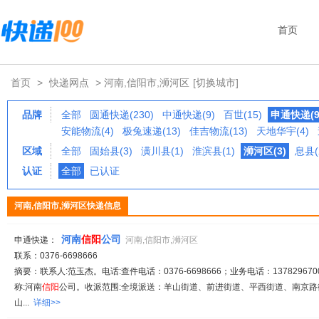
首页
首页
>
快递网点
> 河南,信阳市,浉河区
[切换城市]
品牌
全部
圆通快递(230)
中通快递(9)
百世(15)
申通快递(9
安能物流(4)
极兔速递(13)
佳吉物流(13)
天地华宇(4)
区域
全部
固始县(3)
潢川县(1)
淮滨县(1)
浉河区(3)
息县(
认证
全部
已认证
河南,信阳市,浉河区快递信息
河南
信阳
公司
申通快递：
河南,信阳市,浉河区
联系：0376-6698666
摘要：联系人:范玉杰。电话:查件电话：0376-6698666；业务电话：1378296700
称:河南
信阳
公司。收派范围:全境派送：羊山街道、前进街道、平西街道、南京
山...
详细>>