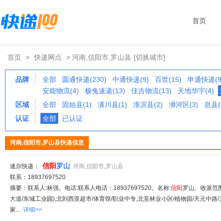
首页
首页
>
快递网点
> 河南,信阳市,罗山县
[切换城市]
品牌
全部
圆通快递(230)
中通快递(9)
百世(15)
申通快递(9
安能物流(4)
极兔速递(13)
佳吉物流(13)
天地华宇(4)
区域
全部
固始县(1)
潢川县(1)
淮滨县(2)
浉河区(3)
息县(
认证
全部
已认证
河南,信阳市,罗山县快递信息
信阳
罗山
速尔快递：
河南,信阳市,罗山县
联系：18937697520
摘要：联系人:林强。电话:联系人电话：18937697520。名称:
信阳
罗山。收派范围
大道/东城工业园),北到西亚超市/体育馆/职业中专,北至林业小区/植物园/天元中路/
家...
详细>>