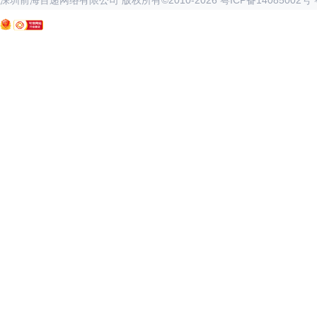
深圳前海百递网络有限公司 版权所有©2010-
2026
粤ICP备14085002号