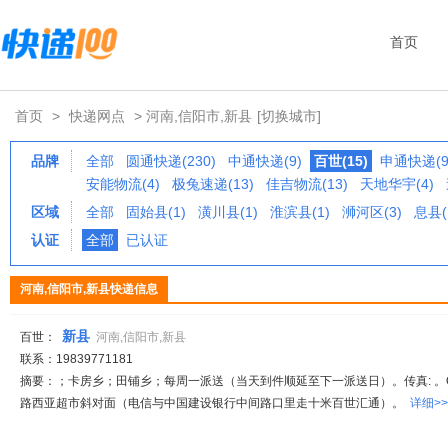
首页
首页
>
快递网点
> 河南,信阳市,新县
[切换城市]
品牌
全部
圆通快递(230)
中通快递(9)
百世(15)
申通快递(9
安能物流(4)
极兔速递(13)
佳吉物流(13)
天地华宇(4)
区域
全部
固始县(1)
潢川县(1)
淮滨县(1)
浉河区(3)
息县(
认证
全部
已认证
河南,信阳市,新县快递信息
新县
百世：
河南,信阳市,新县
联系：19839771181
摘要：；卡房乡；田铺乡；每周一派送（当天到件顺延至下一派送日）。传真: 。QQ
路西亚超市斜对面（电信与中国建设银行中间路口里走十米百世汇通）。
详细>>