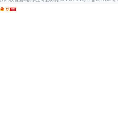
深圳前海百递网络有限公司 版权所有©2010-
2026
粤ICP备14085002号