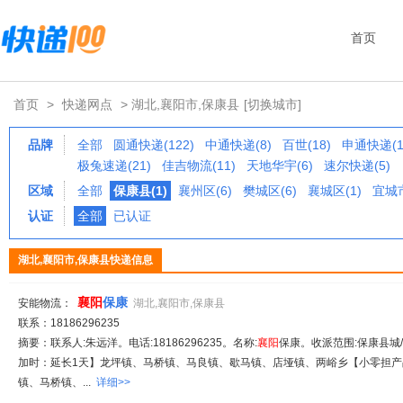
首页
首页
>
快递网点
> 湖北,襄阳市,保康县
[切换城市]
品牌
全部
圆通快递(122)
中通快递(8)
百世(18)
申通快递(1
极兔速递(21)
佳吉物流(11)
天地华宇(6)
速尔快递(5)
区域
全部
保康县(1)
襄州区(6)
樊城区(6)
襄城区(1)
宜城市
认证
全部
已认证
湖北,襄阳市,保康县快递信息
襄阳
保康
安能物流：
湖北,襄阳市,保康县
联系：18186296235
摘要：联系人:朱远洋。电话:18186296235。名称:
襄阳
保康。收派范围:保康县城
加时：延长1天】龙坪镇、马桥镇、马良镇、歇马镇、店垭镇、两峪乡【小零担产品
镇、马桥镇、...
详细>>